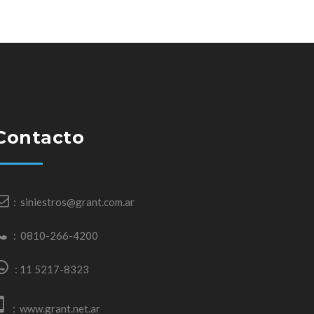
Contacto
:
siniestros@grant.com.ar
:
0810-266-4200
:
11 5217-8323
:
www.grant.net.ar