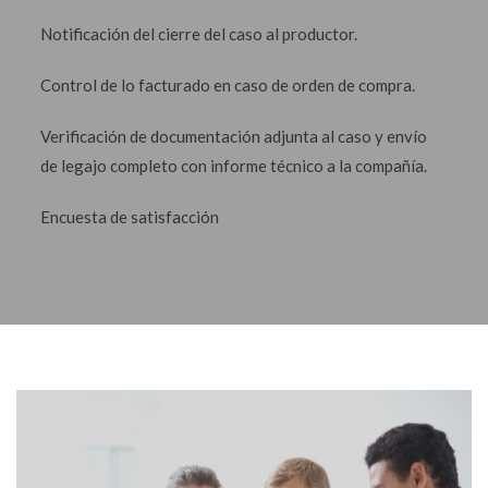
Notificación del cierre del caso al productor.
Control de lo facturado en caso de orden de compra.
Verificación de documentación adjunta al caso y envío
de legajo completo con informe técnico a la compañía.
Encuesta de satisfacción