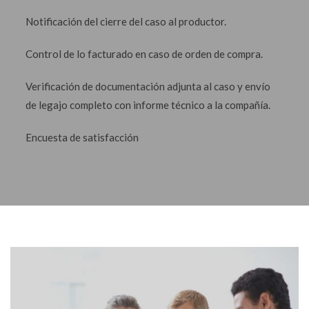
Notificación del cierre del caso al productor.
Control de lo facturado en caso de orden de compra.
Verificación de documentación adjunta al caso y envío
de legajo completo con informe técnico a la compañía.
Encuesta de satisfacción